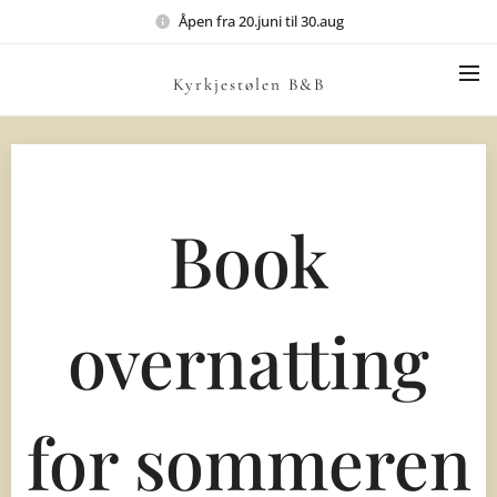
Åpen fra 20.juni til 30.aug
Kyrkjestølen B&B
Book
overnatting
for sommeren