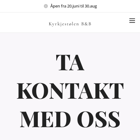
Åpen fra 20.juni til 30.aug
Kyrkjestølen B&B
TA
KONTAKT
MED OSS